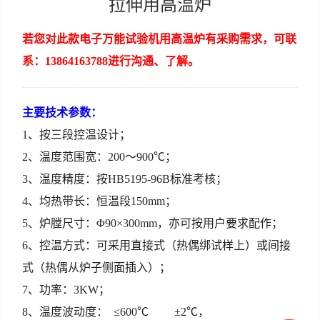
拉伸用高温炉
冲击试验低温仪系列
扭转试验机系列
若您对此款电子万能试验机用高温炉有采购需求，可联
系：13864163788进行沟通、了解。
压力试验机系列
杯突冲杯试验机系列
主要技术参数：
弯曲试验机系列
1、按三段控温设计；
2、温度范围宽：200～900℃；
专用试验机系列
3、温度精度：按HB5195-96B标准考核；
金相系列
4、均热带长：恒温段150mm；
5、炉膛尺寸：Φ90×300mm，亦可按用户要求配作；
硬度计系列
6、控温方式：可采用直接式（热偶绑试样上）或间接
附具中心
式（热偶从炉子侧面插入）；
7、功率：3KW；
8、温度波动度： ≤600℃ ±2℃，