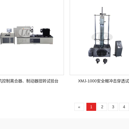
机控制离合器、制动器扭转试验台
XMJ-1000安全帽冲击穿透
«
1
2
3
4