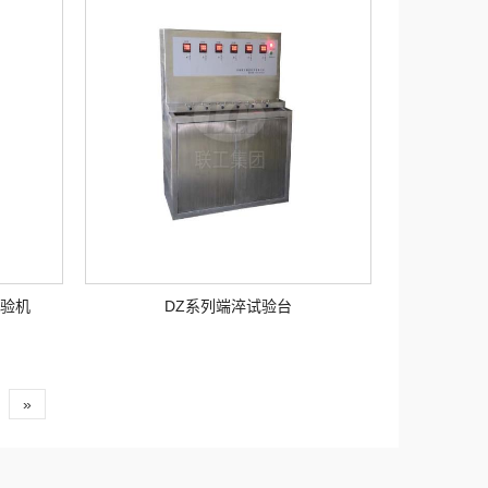
试验机
DZ系列端淬试验台
»