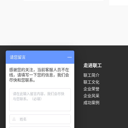
请您留言
产品展示
走进联工
感谢您的关注，当前客服人员不在
线，请填写一下您的信息，我们会
电子万能试验机系列
联工简介
尽快和您联系。
电液伺服万能试验机系列
联工文化
冲击试验机系列
企业荣誉
冲击试验低温仪系列
企业风采
扭转试验机系列
成功案例
压力试验机系列
杯突冲杯试验机系列
弯曲试验机系列